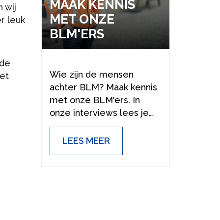
MAAK KEN­NIS
 wij
MET ONZE
r leuk
BLM'ERS
 de
Wie zijn de mensen
et
achter BLM? Maak kennis
met onze BLM'ers. In
onze interviews lees je
meer over onze cultuur,
normen en waarden maar
LEES MEER
vooral waarom deze
mensen bij ons werken.