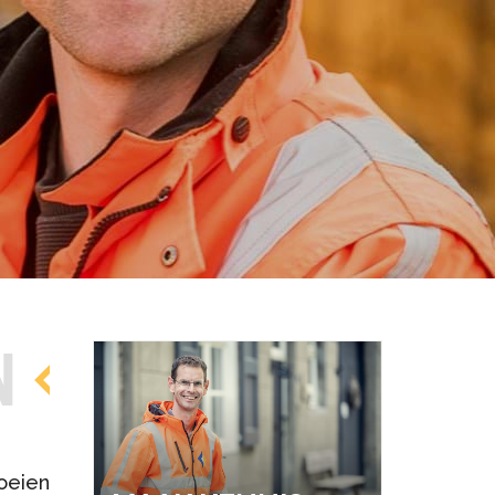
Over ons
N
roeien