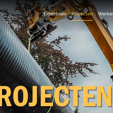
Expertises
Projecten
Werken
Ontwerp
Realisatie
Beheer
RO­JEC­TEN
Interviews