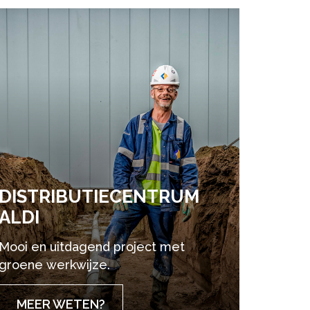
DIS­TRI­BU­TIE­CEN­TRUM
ALDI
Mooi en uitdagend project met
groene werkwijze.
MEER WETEN?