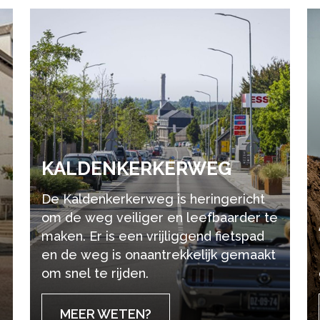
KAL­DEN­KER­KER­WEG
De Kaldenkerkerweg is heringericht
om de weg veiliger en leefbaarder te
maken. Er is een vrijliggend fietspad
en de weg is onaantrekkelijk gemaakt
om snel te rijden.
MEER WETEN?