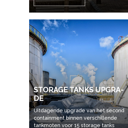
STOR­A­GE TANKS UP­GRA­
DE
Uitdagende upgrade van het second
containment binnen verschillende
tankmoten voor 15 storage tanks