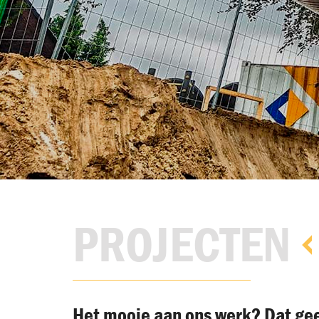
Missie & visie
Historie
Vakmanschap
Samenwerken
Duurzaamheid
PROJECTEN
Innovatie
Certificeringen
Het mooie aan ons werk? Dat geen