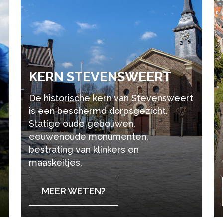
KERN STE­VENS­WEERT
De historische kern van Stevensweert
is een beschermd dorpsgezicht.
Statige oude gebouwen,
eeuwenoude monumenten,
bestrating van klinkers en
maaskeitjes.
MEER WETEN?