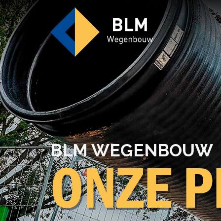
Expertises
BLM WE­GEN­BOUW
ONZE P
Werken bij