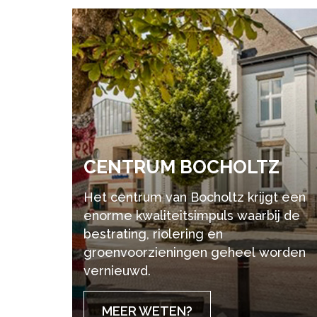
CEN­TRUM BO­CHOLTZ
Het centrum van Bocholtz krijgt een
enorme kwaliteitsimpuls waarbij de
bestrating, riolering en
groenvoorzieningen geheel worden
vernieuwd.
MEER WETEN?