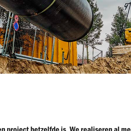
Over ons
 project hetzelfde is. We realiseren al me