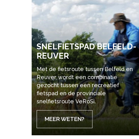
SNEL­FIETS­PAD BEL­FELD-
REU­VER
Met de fietsroute tussen Belfeld en
Reuver wordt een combinatie
gezocht tussen een recreatief
fietspad en de provinciale
snelfietsroute VeRoSi.
MEER WETEN?