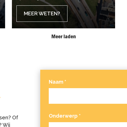
MEER WETEN?
Meer laden
Naam
*
T
Onderwerp
*
sen? Of
 Wij