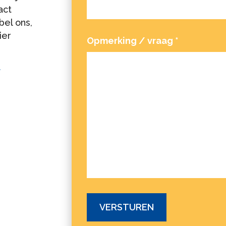
act
bel ons,
ier
Opmerking / vraag
*
l